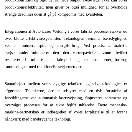
produktionstiden og øger det samlede output. Dette øger ikke kun vores
produktionseffektivitet, men giver os også mulighed for at overholde
strenge deadlines uden at gå på kompromis med kvaliteten.
Integrationen af ​​Auto Laser Welding i vores fabriks processer rækker ud
over blotte effektivitetsgevinster. Teknologien fremmer bæredygtighed
ved at minimere spild og energiforbrug. Ved præcist at målrette
svejseområdet minimerer den den varmepåvirkede zone, hvilket
resulterer i mindre materialespild og reduceret energiforbrug
sammenlignet med traditionelle svejsemetoder.
Samarbejdet mellem vores dygtige teknikere og selve teknologien er
afgørende. Teknikerne, der er udstyret med en dyb forståelse af
forviklingerne ved automatisk lasersvejsning, finjusterer parametre og
overvåger processen for at sikre fejlfri udførelse. Dette menneske-
maskine-partnerskab er indbegrebet af vores forpligtelse til at forene
håndværk med banebrydende teknologi.