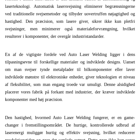
laserteknologi. Automatisk lasersvejsning eliminerer begrænsningerne
ved traditionelle svejsemetoder og tilbyder uovertruffen nøjagtighed og
hastighed. Den præcision, som lasere giver, sikrer ikke kun pletfri
svejsninger, men minimerer også materialeforvrængning, hvilket
resulterer i komponenter, der overgår industristandarder.
En af de vigtigste fordele ved Auto Laser Welding ligger i dens
tilpasningsevne til forskellige materialer og indviklede designs. Uanset
om man svejser tynde metalplader til bilkomponenter eller laver
indviklede mønstre til elektroniske enheder, giver teknologien et niveau
af fleksibilitet, som man engang troede var umuligt. Denne alsidighed
placerer vores fabrik på forkant med industrier, der kræver indviklede
komponenter med høj præcision.
Den hastighed, hvormed Auto Laser Welding fungerer, er en game-
changer i fremstillingsområdet. De hurtige, kontrollerede udbrud af
laserenergi muliggør hurtig og effektiv svejsning, hvilket reducerer