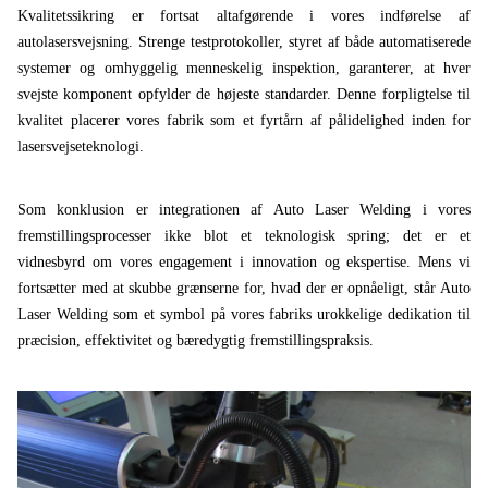
Kvalitetssikring er fortsat altafgørende i vores indførelse af
autolasersvejsning. Strenge testprotokoller, styret af både automatiserede
systemer og omhyggelig menneskelig inspektion, garanterer, at hver
svejste komponent opfylder de højeste standarder. Denne forpligtelse til
kvalitet placerer vores fabrik som et fyrtårn af pålidelighed inden for
lasersvejseteknologi.
Som konklusion er integrationen af ​​Auto Laser Welding i vores
fremstillingsprocesser ikke blot et teknologisk spring; det er et
vidnesbyrd om vores engagement i innovation og ekspertise. Mens vi
fortsætter med at skubbe grænserne for, hvad der er opnåeligt, står Auto
Laser Welding som et symbol på vores fabriks urokkelige dedikation til
præcision, effektivitet og bæredygtig fremstillingspraksis.